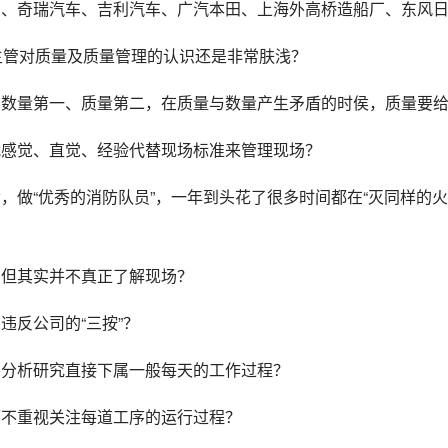
团、奇瑞汽车、吉利汽车、广汽本田、上海外高桥造船厂、东风
主管对质量及质量管理的认识还是非常肤浅？
为数量第一、质量第二，在质量与数量产生矛盾的时侯，质量要
我感觉、直觉、经验代替现场标准来管理现场？
，做“优秀的消防队员”，一年到头花了很多时间都在“灭同样的
，但其实并不真正了解现场？
违反公司的“三按”？
察分析研究直接下属一般每天的工作过程？
而不重视关注每道工序的运行过程？